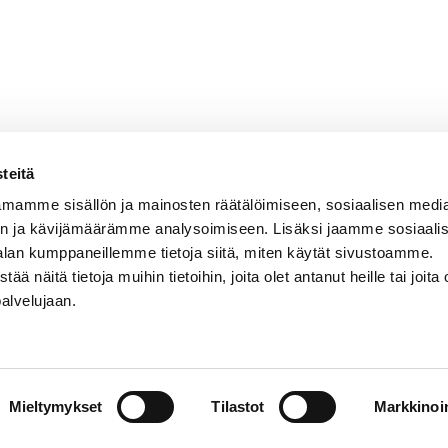
teitä
mamme sisällön ja mainosten räätälöimiseen, sosiaalisen medi
n ja kävijämäärämme analysoimiseen. Lisäksi jaamme sosiaali
alan kumppaneillemme tietoja siitä, miten käytät sivustoamme.
näitä tietoja muihin tietoihin, joita olet antanut heille tai joita 
VERMON RAVIRATA OY
palvelujaan.
Sähköposti
vermo@vermo.fi
Myyntipalvelu
Mieltymykset
myyntipalvelu@vermo.fi
Tilastot
Markkinoin
Tee tarjouspyyntö