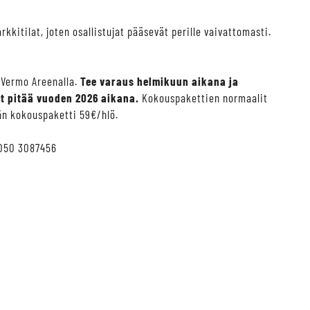
itilat, joten osallistujat pääsevät perille vaivattomasti.
 Vermo Areenalla.
Tee varaus helmikuun aikana ja
t pitää vuoden 2026 aikana.
Kokouspakettien normaalit
än kokouspaketti 59€/hlö.
050 3087456