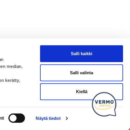
Salli kaikki
an
sen median,
Salli valinta
on kerätty,
Kysy tapahtumista tai raveista
SEURAA MEITÄ
Kiellä
Ota meidät seurantaan!
ti
Näytä tiedot