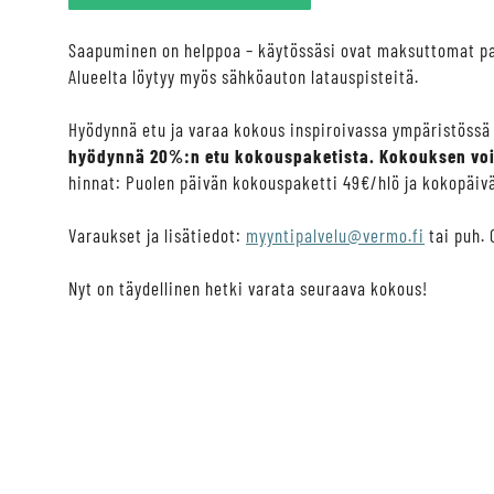
Saapuminen on helppoa – käytössäsi ovat maksuttomat parkk
Alueelta löytyy myös sähköauton latauspisteitä.
Hyödynnä etu ja varaa kokous inspiroivassa ympäristössä
hyödynnä 20%:n etu kokouspaketista. Kokouksen voi
hinnat: Puolen päivän kokouspaketti 49€/hlö ja kokopäiv
Varaukset ja lisätiedot:
myyntipalvelu@vermo.fi
tai puh.
Nyt on täydellinen hetki varata seuraava kokous!