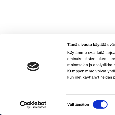
Tämä sivusto käyttää eväs
Käytämme evästeitä tarjoa
ominaisuuksien tukemisee
mainosalan ja analytiikka-
Kumppanimme voivat yhdistää 
VERMO AREENA
kun olet käyttänyt heidän 
Posti- ja käyntiosoite
Valjakkotie 1, 02600 Espoo
Käyntiosoite tallialue
Suostumuksen
Talinhuipuntie 13, Helsinki
Välttämätön
valinta
Näytä sijainti kartalla