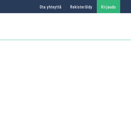
Ota yhteyttä
Rekisteröidy
Kirjaudu