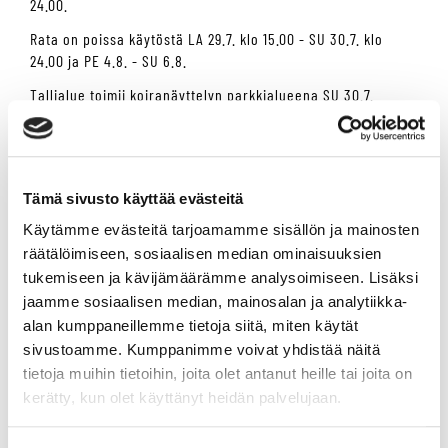
24.00.
Rata on poissa käytöstä LA 29.7. klo 15.00 - SU 30.7. klo
24.00 ja PE 4.8. - SU 6.8.
Tallialue toimii koiranäyttelyn parkkialueena SU 30.7.
Ajo pääportista pysäköintialueen kautta tallialueelle on
suljettu 27.7. - 8.8. välisen ajan turvallisuussyistä. Kaikki
liikkuminen tapahtuu Ravitien ja tallialueen portin kautta.
Tämä sivusto käyttää evästeitä
Pysäköintialue on suljettu 27.7. -8.8.2023
Käytämme evästeitä tarjoamamme sisällön ja mainosten
Keppariareena on suljettu ja avautuu harjoitteluun jälleen
räätälöimiseen, sosiaalisen median ominaisuuksien
keskiviikkona 9.8.
tukemiseen ja kävijämäärämme analysoimiseen. Lisäksi
Seuraavat ravit järjestetään keskiviikkona 9.8, jolloin
jaamme sosiaalisen median, mainosalan ja analytiikka-
ajetaan mm. Amatööriohjastajien EM-osakilpailut.
alan kumppaneillemme tietoja siitä, miten käytät
sivustoamme. Kumppanimme voivat yhdistää näitä
Vermon Konttitori on pari seuraavaa sunnuntaita tauolla ja
seuraavan kerran kirppistellään sunnuntaina 13.8.
tietoja muihin tietoihin, joita olet antanut heille tai joita on
kerätty, kun olet käyttänyt heidän palvelujaan.
Mikäli sinulla on kysyttävää tai tarvetta kulkuoikeuksiin ota