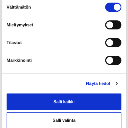
Suostumuksen
yhteyttä Mico Mansneriin, 040 5544685 tai
Välttämätön
valinta
mico.mansner@vermo.fi
Mieltymykset
Tilastot
Markkinointi
Näytä tiedot
Salli kaikki
Salli valinta