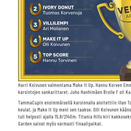
Harri Koivusen valmentama Make It Up, Hannu Korven Emm
karsintojen sankarittaret. Juho Hanhimäen Brolle F oli Ka
TammaCupin ensimmäisellä karsinnalla aloitettiin illan To
keulat, ja Make It Up meni sen taakse. Olli Koivunen kääns
tuli helposti ajalla 15,8/2140m. Titania Hills kiri kakkose
Garden saivat myös varmasti finaalipaikat.