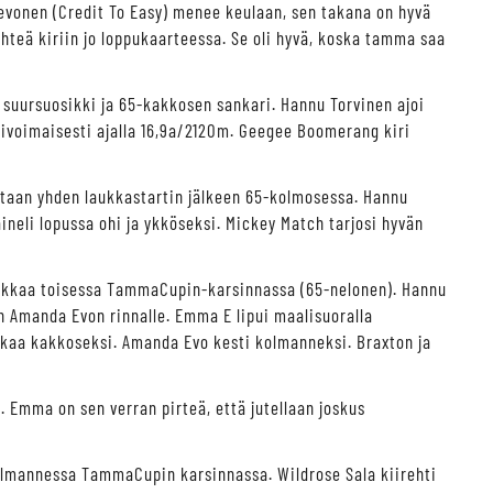
n hevonen (Credit To Easy) menee keulaan, sen takana on hyvä
ähteä kiriin jo loppukaarteessa. Se oli hyvä, koska tamma saa
suursuosikki ja 65-kakkosen sankari. Hannu Torvinen ajoi
i ylivoimaisesti ajalla 16,9a/2120m. Geegee Boomerang kiri
aan yhden laukkastartin jälkeen 65-kolmosessa. Hannu
ineli lopussa ohi ja ykköseksi. Mickey Match tarjosi hyvän
aikkaa toisessa TammaCupin-karsinnassa (65-nelonen). Hannu
n Amanda Evon rinnalle. Emma E lipui maalisuoralla
akaa kakkoseksi. Amanda Evo kesti kolmanneksi. Braxton ja
. Emma on sen verran pirteä, että jutellaan joskus
olmannessa TammaCupin karsinnassa. Wildrose Sala kiirehti