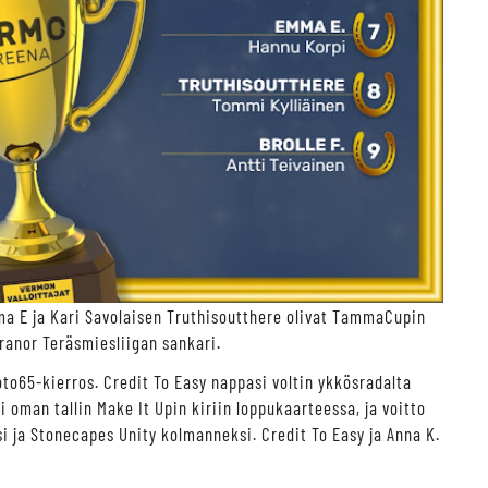
a E ja Kari Savolaisen Truthisoutthere olivat TammaCupin
ranor Teräsmiesliigan sankari.
to65-kierros. Credit To Easy nappasi voltin ykkösradalta
i oman tallin Make It Upin kiriin loppukaarteessa, ja voitto
ksi ja Stonecapes Unity kolmanneksi. Credit To Easy ja Anna K.