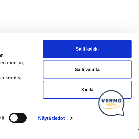
Salli kaikki
an
sen median,
Salli valinta
on kerätty,
Kysy tapahtumista tai raveista
SEURAA MEITÄ
Kiellä
Ota meidät seurantaan!
ti
Näytä tiedot