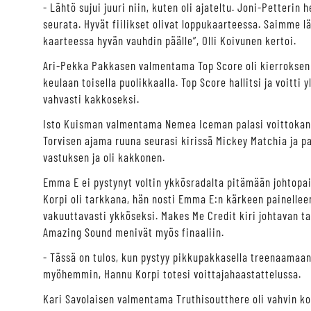
- Lähtö sujui juuri niin, kuten oli ajateltu. Joni-Petteri
seurata. Hyvät fiilikset olivat loppukaarteessa. Saimme l
kaarteessa hyvän vauhdin päälle”, Olli Koivunen kertoi.
Ari-Pekka Pakkasen valmentama Top Score oli kierroksen 
keulaan toisella puolikkaalla. Top Score hallitsi ja voitt
vahvasti kakkoseksi.
Isto Kuisman valmentama Nemea Iceman palasi voittokant
Torvisen ajama ruuna seurasi kirissä Mickey Matchia ja pa
vastuksen ja oli kakkonen.
Emma E ei pystynyt voltin ykkösradalta pitämään johtop
Korpi oli tarkkana, hän nosti Emma E:n kärkeen painellee
vakuuttavasti ykköseksi. Makes Me Credit kiri johtavan t
Amazing Sound menivät myös finaaliin.
- Tässä on tulos, kun pystyy pikkupakkasella treenaamaan
myöhemmin, Hannu Korpi totesi voittajahaastattelussa.
Kari Savolaisen valmentama Truthisoutthere oli vahvin k