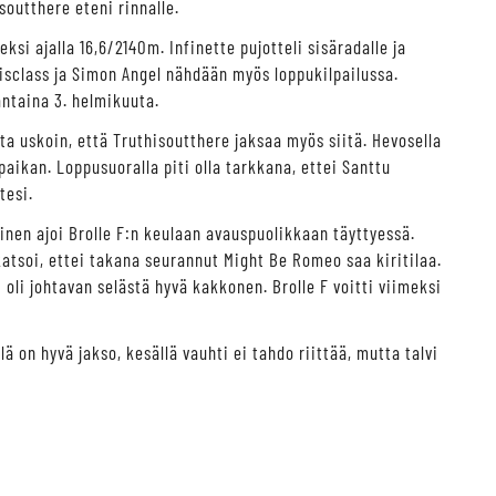
outthere eteni rinnalle.
ksi ajalla 16,6/2140m. Infinette pujotteli sisäradalle ja
isclass ja Simon Angel nähdään myös loppukilpailussa.
ntaina 3. helmikuuta.
ta uskoin, että Truthisoutthere jaksaa myös siitä. Hevosella
paikan. Loppusuoralla piti olla tarkkana, ettei Santtu
tesi.
inen ajoi Brolle F:n keulaan avauspuolikkaan täyttyessä.
katsoi, ettei takana seurannut Might Be Romeo saa kiritilaa.
i oli johtavan selästä hyvä kakkonen. Brolle F voitti viimeksi
ä on hyvä jakso, kesällä vauhti ei tahdo riittää, mutta talvi