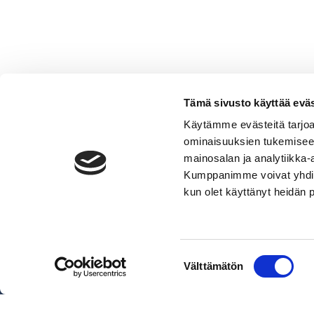
Tämä sivusto käyttää eväs
Käytämme evästeitä tarjoa
ominaisuuksien tukemisee
mainosalan ja analytiikka-
Kumppanimme voivat yhdistää 
VERMO AREENA
kun olet käyttänyt heidän 
Posti- ja käyntiosoite
Valjakkotie 1, 02600 Espoo
Käyntiosoite tallialue
Suostumuksen
Talinhuipuntie 13, Helsinki
Välttämätön
valinta
Näytä sijainti kartalla