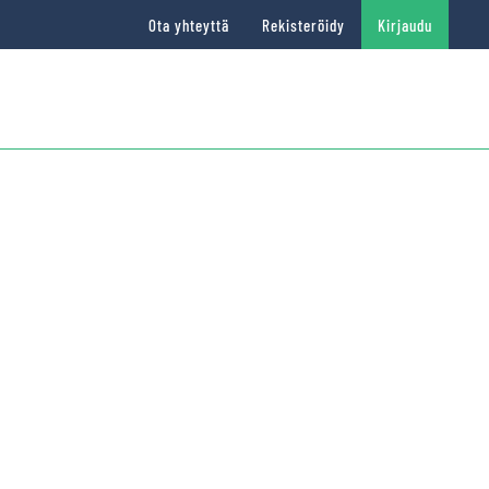
Ota yhteyttä
Rekisteröidy
Kirjaudu