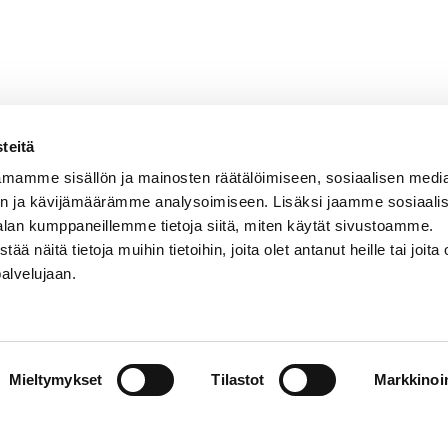
teitä
mamme sisällön ja mainosten räätälöimiseen, sosiaalisen medi
n ja kävijämäärämme analysoimiseen. Lisäksi jaamme sosiaali
alan kumppaneillemme tietoja siitä, miten käytät sivustoamme.
näitä tietoja muihin tietoihin, joita olet antanut heille tai joita 
VERMON RAVIRATA OY
palvelujaan.
Sähköposti
vermo@vermo.fi
Myyntipalvelu
Mieltymykset
myyntipalvelu@vermo.fi
Tilastot
Markkinoin
Tee tarjouspyyntö