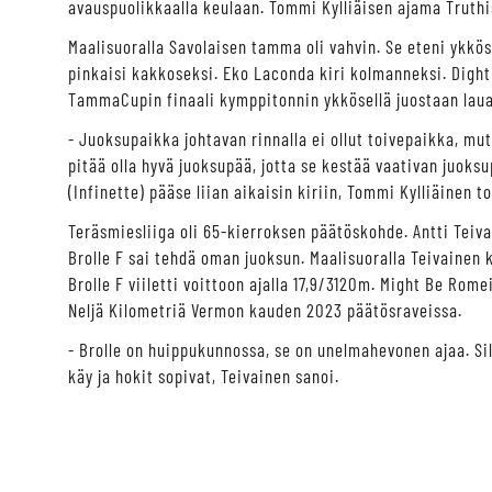
avauspuolikkaalla keulaan. Tommi Kylliäisen ajama Truthis
Maalisuoralla Savolaisen tamma oli vahvin. Se eteni ykköse
pinkaisi kakkoseksi. Eko Laconda kiri kolmanneksi. Dight
TammaCupin finaali kymppitonnin ykkösellä juostaan laua
- Juoksupaikka johtavan rinnalla ei ollut toivepaikka, mut
pitää olla hyvä juoksupää, jotta se kestää vaativan juoksu
(Infinette) pääse liian aikaisin kiriin, Tommi Kylliäinen to
Teräsmiesliiga oli 65-kierroksen päätöskohde. Antti Teiva
Brolle F sai tehdä oman juoksun. Maalisuoralla Teivainen 
Brolle F viiletti voittoon ajalla 17,9/3120m. Might Be Rome
Neljä Kilometriä Vermon kauden 2023 päätösraveissa.
- Brolle on huippukunnossa, se on unelmahevonen ajaa. Sill
käy ja hokit sopivat, Teivainen sanoi.