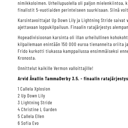
nimikkoloimen. Urheilupuolella oli paljon mielenkiintoa
finalistit 5-vuotiaiden perinteiseen suurkisaan. Siinä vo
Karsintavoittajat Up Down Lily ja Lightning Stride saivat
ajettavaan loppukilpailuun. Finaalin ratajärjestys alempa
Hopeadivisioonan karsinta oli illan urheilullinen kohoko
kilpailemaan enintään 150 000 euroa tienanneita oriita 
Frido kurkotti tiukassa kamppailussa ensimmäiseksi ennen 
Kronosta.
Onnittelut kaikille Vermon valloittajille!
Arvid Åvallin TammaDerby 3.5. - finaalin ratajärjesty
1 Callela Xplosion
2 Up Down Lily
3 Lightning Stride
4 Christine L Garden
5 Callela Ellen
6 Sofia Evo