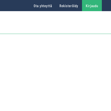
Ota yhteyttä
Rekisteröidy
Kirjaudu