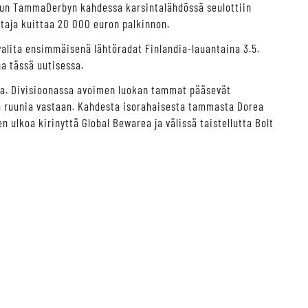
, kun TammaDerbyn kahdessa karsintalähdössä seulottiin
ittaja kuittaa 20 000 euron palkinnon.
 valita ensimmäisenä lähtöradat Finlandia-lauantaina 3.5.
na tässä uutisessa.
hta. Divisioonassa avoimen luokan tammat pääsevät
ja ruunia vastaan. Kahdesta isorahaisesta tammasta Dorea
ulkoa kirinyttä Global Bewarea ja välissä taistellutta Bolt
s