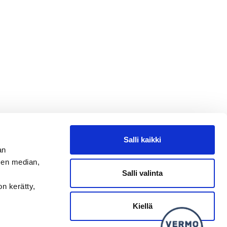
Salli kaikki
an
sen median,
Salli valinta
on kerätty,
Kysy tapahtumista tai raveista
SEURAA MEITÄ
Kiellä
Ota meidät seurantaan!