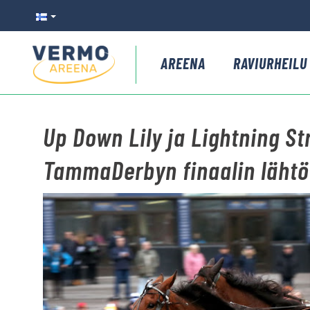
AREENA
RAVIURHEILU
Up Down Lily ja Lightning St
TammaDerbyn finaalin lähtör