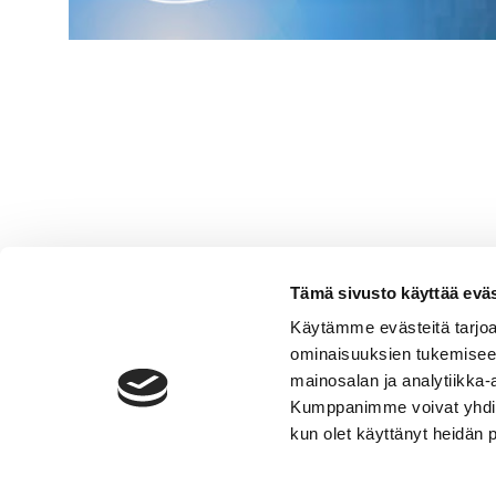
Tämä sivusto käyttää eväs
Käytämme evästeitä tarjoa
ominaisuuksien tukemisee
mainosalan ja analytiikka-
Kumppanimme voivat yhdistää 
VERMO AREENA
kun olet käyttänyt heidän 
Posti- ja käyntiosoite
Valjakkotie 1, 02600 Espoo