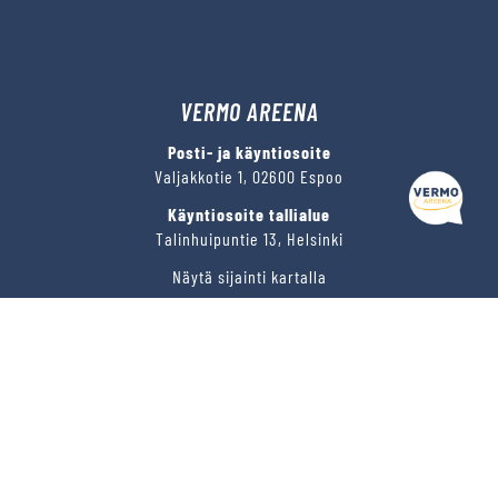
VERMO AREENA
Posti- ja käyntiosoite
Valjakkotie 1, 02600 Espoo
Käyntiosoite tallialue
Talinhuipuntie 13, Helsinki
Näytä sijainti kartalla
VERMON RAVIRATA OY
Sähköposti
vermo@vermo.fi
Myyntipalvelu
myyntipalvelu@vermo.fi