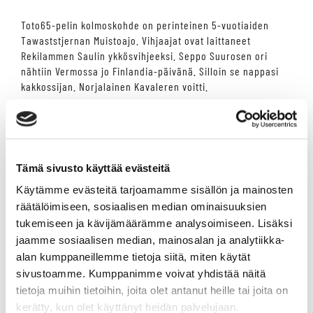
Toto65-pelin kolmoskohde on perinteinen 5-vuotiaiden
Tawaststjernan Muistoajo. Vihjaajat ovat laittaneet
Rekilammen Saulin ykkösvihjeeksi. Seppo Suurosen ori
nähtiin Vermossa jo Finlandia-päivänä. Silloin se nappasi
kakkossijan. Norjalainen Kavaleren voitti.
Toto65-pelissä on hyvä 65 000 euron bonus.
Tämä sivusto käyttää evästeitä
Käytämme evästeitä tarjoamamme sisällön ja mainosten
räätälöimiseen, sosiaalisen median ominaisuuksien
tukemiseen ja kävijämäärämme analysoimiseen. Lisäksi
jaamme sosiaalisen median, mainosalan ja analytiikka-
alan kumppaneillemme tietoja siitä, miten käytät
sivustoamme. Kumppanimme voivat yhdistää näitä
tietoja muihin tietoihin, joita olet antanut heille tai joita on
kerätty, kun olet käyttänyt heidän palvelujaan.