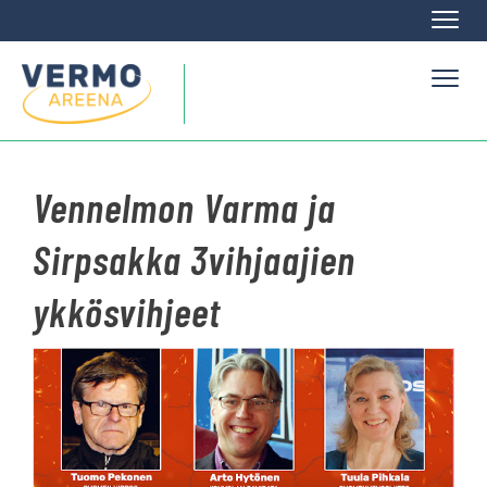
Naviga
Naviga
Vennelmon Varma ja
Sirpsakka 3vihjaajien
ykkösvihjeet