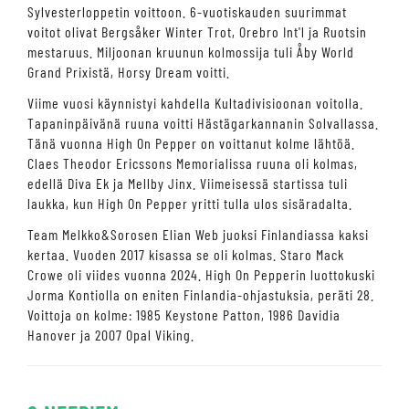
Sylvesterloppetin voittoon. 6-vuotiskauden suurimmat
voitot olivat Bergsåker Winter Trot, Orebro Int'l ja Ruotsin
mestaruus. Miljoonan kruunun kolmossija tuli Åby World
Grand Prixistä, Horsy Dream voitti.
Viime vuosi käynnistyi kahdella Kultadivisioonan voitolla.
Tapaninpäivänä ruuna voitti Hästägarkannanin Solvallassa.
Tänä vuonna High On Pepper on voittanut kolme lähtöä.
Claes Theodor Ericssons Memorialissa ruuna oli kolmas,
edellä Diva Ek ja Mellby Jinx. Viimeisessä startissa tuli
laukka, kun High On Pepper yritti tulla ulos sisäradalta.
Team Melkko&Sorosen Elian Web juoksi Finlandiassa kaksi
kertaa. Vuoden 2017 kisassa se oli kolmas. Staro Mack
Crowe oli viides vuonna 2024. High On Pepperin luottokuski
Jorma Kontiolla on eniten Finlandia-ohjastuksia, peräti 28.
Voittoja on kolme: 1985 Keystone Patton, 1986 Davidia
Hanover ja 2007 Opal Viking.