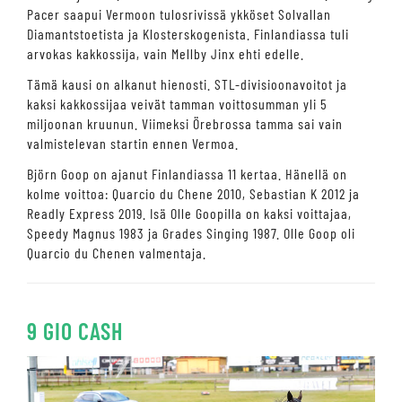
Pacer saapui Vermoon tulosrivissä ykköset Solvallan
Diamantstoetista ja Klosterskogenista. Finlandiassa tuli
arvokas kakkossija, vain Mellby Jinx ehti edelle.
Tämä kausi on alkanut hienosti. STL-divisioonavoitot ja
kaksi kakkossijaa veivät tamman voittosumman yli 5
miljoonan kruunun. Viimeksi Örebrossa tamma sai vain
valmistelevan startin ennen Vermoa.
Björn Goop on ajanut Finlandiassa 11 kertaa. Hänellä on
kolme voittoa: Quarcio du Chene 2010, Sebastian K 2012 ja
Readly Express 2019. Isä Olle Goopilla on kaksi voittajaa,
Speedy Magnus 1983 ja Grades Singing 1987. Olle Goop oli
Quarcio du Chenen valmentaja.
9 GIO CASH