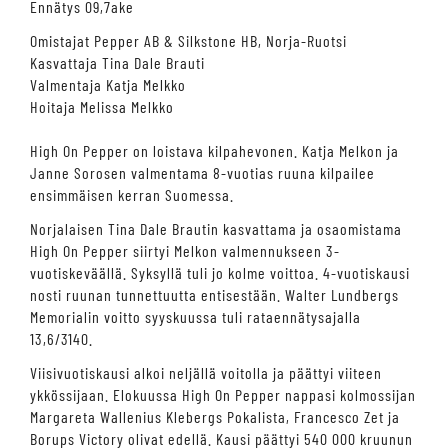
Ennätys 09,7ake
Omistajat Pepper AB & Silkstone HB, Norja-Ruotsi
Kasvattaja Tina Dale Brauti
Valmentaja Katja Melkko
Hoitaja Melissa Melkko
High On Pepper on loistava kilpahevonen. Katja Melkon ja
Janne Sorosen valmentama 8-vuotias ruuna kilpailee
ensimmäisen kerran Suomessa.
Norjalaisen Tina Dale Brautin kasvattama ja osaomistama
High On Pepper siirtyi Melkon valmennukseen 3-
vuotiskeväällä. Syksyllä tuli jo kolme voittoa. 4-vuotiskausi
nosti ruunan tunnettuutta entisestään. Walter Lundbergs
Memorialin voitto syyskuussa tuli rataennätysajalla
13,6/3140.
Viisivuotiskausi alkoi neljällä voitolla ja päättyi viiteen
ykkössijaan. Elokuussa High On Pepper nappasi kolmossijan
Margareta Wallenius Klebergs Pokalista, Francesco Zet ja
Borups Victory olivat edellä. Kausi päättyi 540 000 kruunun