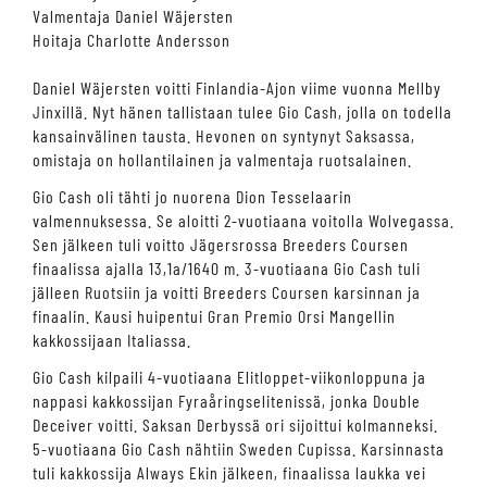
Valmentaja Daniel Wäjersten
Hoitaja Charlotte Andersson
Daniel Wäjersten voitti Finlandia-Ajon viime vuonna Mellby
Jinxillä. Nyt hänen tallistaan tulee Gio Cash, jolla on todella
kansainvälinen tausta. Hevonen on syntynyt Saksassa,
omistaja on hollantilainen ja valmentaja ruotsalainen.
Gio Cash oli tähti jo nuorena Dion Tesselaarin
valmennuksessa. Se aloitti 2-vuotiaana voitolla Wolvegassa.
Sen jälkeen tuli voitto Jägersrossa Breeders Coursen
finaalissa ajalla 13,1a/1640 m. 3-vuotiaana Gio Cash tuli
jälleen Ruotsiin ja voitti Breeders Coursen karsinnan ja
finaalin. Kausi huipentui Gran Premio Orsi Mangellin
kakkossijaan Italiassa.
Gio Cash kilpaili 4-vuotiaana Elitloppet-viikonloppuna ja
nappasi kakkossijan Fyraåringselitenissä, jonka Double
Deceiver voitti. Saksan Derbyssä ori sijoittui kolmanneksi.
5-vuotiaana Gio Cash nähtiin Sweden Cupissa. Karsinnasta
tuli kakkossija Always Ekin jälkeen, finaalissa laukka vei