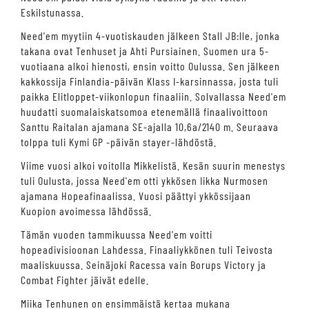
Eskilstunassa.
Need'em myytiin 4-vuotiskauden jälkeen Stall JB:lle, jonka
takana ovat Tenhuset ja Ahti Pursiainen. Suomen ura 5-
vuotiaana alkoi hienosti, ensin voitto Oulussa. Sen jälkeen
kakkossija Finlandia-päivän Klass I-karsinnassa, josta tuli
paikka Elitloppet-viikonlopun finaaliin. Solvallassa Need'em
huudatti suomalaiskatsomoa etenemällä finaalivoittoon
Santtu Raitalan ajamana SE-ajalla 10,6a/2140 m. Seuraava
tolppa tuli Kymi GP -päivän stayer-lähdöstä.
Viime vuosi alkoi voitolla Mikkelistä. Kesän suurin menestys
tuli Oulusta, jossa Need'em otti ykkösen Iikka Nurmosen
ajamana Hopeafinaalissa. Vuosi päättyi ykkössijaan
Kuopion avoimessa lähdössä.
Tämän vuoden tammikuussa Need'em voitti
hopeadivisioonan Lahdessa. Finaaliykkönen tuli Teivosta
maaliskuussa. Seinäjoki Racessa vain Borups Victory ja
Combat Fighter jäivät edelle.
Miika Tenhunen on ensimmäistä kertaa mukana