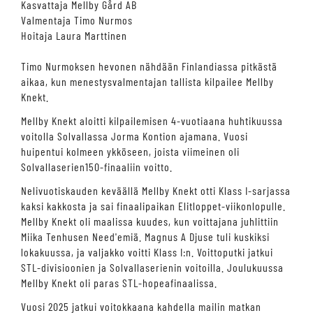
Kasvattaja Mellby Gård AB
Valmentaja Timo Nurmos
Hoitaja Laura Marttinen
Timo Nurmoksen hevonen nähdään Finlandiassa pitkästä
aikaa, kun menestysvalmentajan tallista kilpailee Mellby
Knekt.
Mellby Knekt aloitti kilpailemisen 4-vuotiaana huhtikuussa
voitolla Solvallassa Jorma Kontion ajamana. Vuosi
huipentui kolmeen ykköseen, joista viimeinen oli
Solvallaserien150-finaaliin voitto.
Nelivuotiskauden keväällä Mellby Knekt otti Klass I-sarjassa
kaksi kakkosta ja sai finaalipaikan Elitloppet-viikonlopulle.
Mellby Knekt oli maalissa kuudes, kun voittajana juhlittiin
Miika Tenhusen Need'emiä. Magnus A Djuse tuli kuskiksi
lokakuussa, ja valjakko voitti Klass I:n. Voittoputki jatkui
STL-divisioonien ja Solvallaserienin voitoilla. Joulukuussa
Mellby Knekt oli paras STL-hopeafinaalissa.
Vuosi 2025 jatkui voitokkaana kahdella mailin matkan