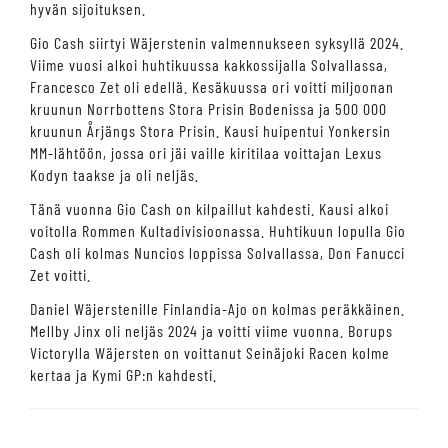
hyvän sijoituksen.
Gio Cash siirtyi Wäjerstenin valmennukseen syksyllä 2024.
Viime vuosi alkoi huhtikuussa kakkossijalla Solvallassa,
Francesco Zet oli edellä. Kesäkuussa ori voitti miljoonan
kruunun Norrbottens Stora Prisin Bodenissa ja 500 000
kruunun Årjängs Stora Prisin. Kausi huipentui Yonkersin
MM-lähtöön, jossa ori jäi vaille kiritilaa voittajan Lexus
Kodyn taakse ja oli neljäs.
Tänä vuonna Gio Cash on kilpaillut kahdesti. Kausi alkoi
voitolla Rommen Kultadivisioonassa. Huhtikuun lopulla Gio
Cash oli kolmas Nuncios loppissa Solvallassa, Don Fanucci
Zet voitti.
Daniel Wäjerstenille Finlandia-Ajo on kolmas peräkkäinen.
Mellby Jinx oli neljäs 2024 ja voitti viime vuonna. Borups
Victorylla Wäjersten on voittanut Seinäjoki Racen kolme
kertaa ja Kymi GP:n kahdesti.