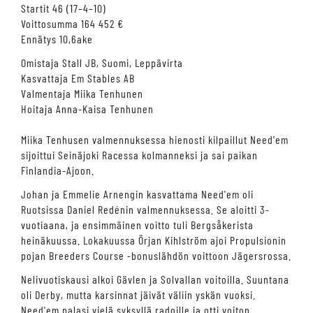
Startit 46 (17–4–10)
Voittosumma 164 452 €
Ennätys 10,6ake
Omistaja Stall JB, Suomi, Leppävirta
Kasvattaja Em Stables AB
Valmentaja Miika Tenhunen
Hoitaja Anna-Kaisa Tenhunen
Miika Tenhusen valmennuksessa hienosti kilpaillut Need'em
sijoittui Seinäjoki Racessa kolmanneksi ja sai paikan
Finlandia-Ajoon.
Johan ja Emmelie Arnengin kasvattama Need'em oli
Ruotsissa Daniel Redénin valmennuksessa. Se aloitti 3-
vuotiaana, ja ensimmäinen voitto tuli Bergsåkerista
heinäkuussa. Lokakuussa Örjan Kihlström ajoi Propulsionin
pojan Breeders Course -bonuslähdön voittoon Jägersrossa.
Nelivuotiskausi alkoi Gävlen ja Solvallan voitoilla. Suuntana
oli Derby, mutta karsinnat jäivät väliin yskän vuoksi.
Need'em palasi vielä syksyllä radoille ja otti voiton