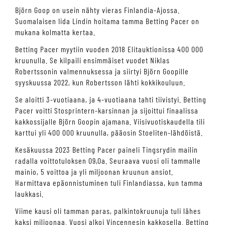
Björn Goop on usein nähty vieras Finlandia-Ajossa.
Suomalaisen Iida Lindin hoitama tamma Betting Pacer on
mukana kolmatta kertaa.
Betting Pacer myytiin vuoden 2018 Elitauktionissa 400 000
kruunulla. Se kilpaili ensimmäiset vuodet Niklas
Robertssonin valmennuksessa ja siirtyi Björn Goopille
syyskuussa 2022, kun Robertsson lähti kokkikouluun.
Se aloitti 3-vuotiaana, ja 4-vuotiaana tahti tiivistyi. Betting
Pacer voitti Stosprintern-karsinnan ja sijoittui finaalissa
kakkossijalle Björn Goopin ajamana. Viisivuotiskaudella tili
karttui yli 400 000 kruunulla, pääosin Stoeliten-lähdöistä.
Kesäkuussa 2023 Betting Pacer paineli Tingsrydin mailin
radalla voittotuloksen 09,0a. Seuraava vuosi oli tammalle
mainio, 5 voittoa ja yli miljoonan kruunun ansiot.
Harmittava epäonnistuminen tuli Finlandiassa, kun tamma
laukkasi.
Viime kausi oli tamman paras, palkintokruunuja tuli lähes
kaksi miljoonaa. Vuosi alkoi Vincennesin kakkosella. Betting