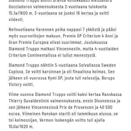
Gocciadoron valmennuksesta 2-vuotiaana tuloksella
15,1a/1600 m. 3-vuotiaana se juoksi 16 kertaa ja voitti
viidesti.
Nelivuotiaana Varennen poika nappasi 7 ykköstä ja pääsi
myös suurvoittojen makuun. Premio GP Criterium 4 Anni ja
Gran Premio Europea olivat suurimmat. Joulukuussa
Diamond Truppo matkasi Vincennesiin, mutta 4-vuotiaiden
Criterium Continentalissa ei tullut menestystä.
Diamond Truppo nähtiin 5-vuotiaana Solvallassa Sweden
Cupissa. Se voitti karsinnan ja oli finaalissa kolmas. Sen
jälkeen oli vuorossa Kymi GP, josta tuli nelossija, Borups
Victory voitti.
Viime vuonna Diamond Truppo voitti kaksi kertaa Ranskassa
Thierry Duvaldestinin valmennuksesta, ensin Divonnessa ja
sen jälkeen Vincennesissä Prix de Provencen ja 40 500
euroa. Viimeinen Ranskan startti oli tammikuun alussa, se
toi kolmossijan. Vermon Isokengän voitto tuli ajalla
10,0a/1620 m.