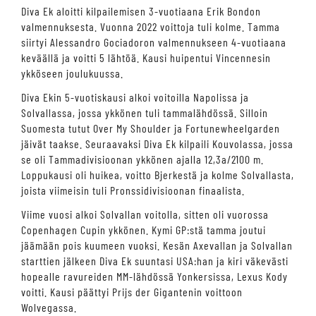
Diva Ek aloitti kilpailemisen 3-vuotiaana Erik Bondon
valmennuksesta. Vuonna 2022 voittoja tuli kolme. Tamma
siirtyi Alessandro Gociadoron valmennukseen 4-vuotiaana
keväällä ja voitti 5 lähtöä. Kausi huipentui Vincennesin
ykköseen joulukuussa.
Diva Ekin 5-vuotiskausi alkoi voitoilla Napolissa ja
Solvallassa, jossa ykkönen tuli tammalähdössä. Silloin
Suomesta tutut Over My Shoulder ja Fortunewheelgarden
jäivät taakse. Seuraavaksi Diva Ek kilpaili Kouvolassa, jossa
se oli Tammadivisioonan ykkönen ajalla 12,3a/2100 m.
Loppukausi oli huikea, voitto Bjerkestä ja kolme Solvallasta,
joista viimeisin tuli Pronssidivisioonan finaalista.
Viime vuosi alkoi Solvallan voitolla, sitten oli vuorossa
Copenhagen Cupin ykkönen. Kymi GP:stä tamma joutui
jäämään pois kuumeen vuoksi. Kesän Axevallan ja Solvallan
starttien jälkeen Diva Ek suuntasi USA:han ja kiri väkevästi
hopealle ravureiden MM-lähdössä Yonkersissa, Lexus Kody
voitti. Kausi päättyi Prijs der Gigantenin voittoon
Wolvegassa.