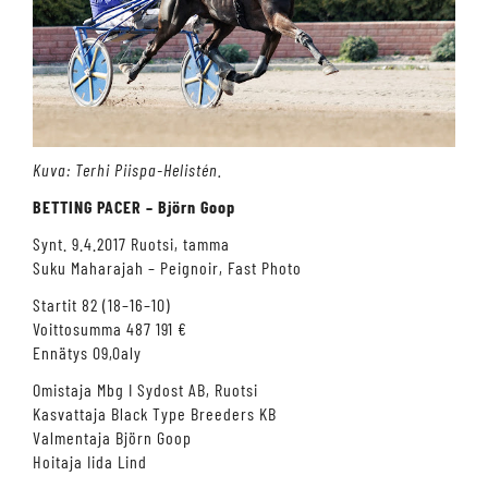
Kuva: Terhi Piispa-Helistén.
BETTING PACER – Björn Goop
Synt. 9.4.2017 Ruotsi, tamma
Suku Maharajah – Peignoir, Fast Photo
Startit 82 (18–16–10)
Voittosumma 487 191 €
Ennätys 09,0aly
Omistaja Mbg I Sydost AB, Ruotsi
Kasvattaja Black Type Breeders KB
Valmentaja Björn Goop
Hoitaja Iida Lind