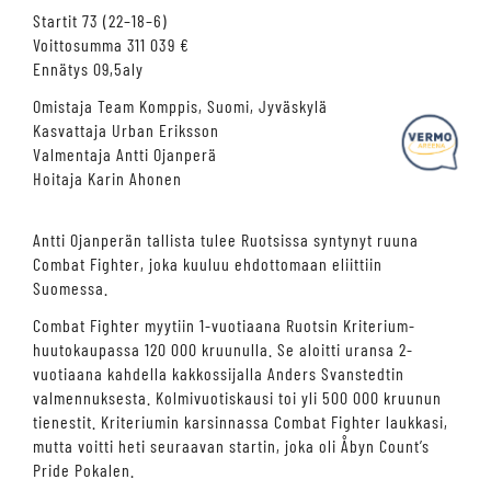
Startit 73 (22–18–6)
Voittosumma 311 039 €
Ennätys 09,5aly
Kysy tapahtumista tai raveista
Omistaja Team Komppis, Suomi, Jyväskylä
Kasvattaja Urban Eriksson
Valmentaja Antti Ojanperä
Hoitaja Karin Ahonen
Antti Ojanperän tallista tulee Ruotsissa syntynyt ruuna
Combat Fighter, joka kuuluu ehdottomaan eliittiin
Suomessa.
Combat Fighter myytiin 1-vuotiaana Ruotsin Kriterium-
huutokaupassa 120 000 kruunulla. Se aloitti uransa 2-
vuotiaana kahdella kakkossijalla Anders Svanstedtin
valmennuksesta. Kolmivuotiskausi toi yli 500 000 kruunun
tienestit. Kriteriumin karsinnassa Combat Fighter laukkasi,
mutta voitti heti seuraavan startin, joka oli Åbyn Count’s
Pride Pokalen.