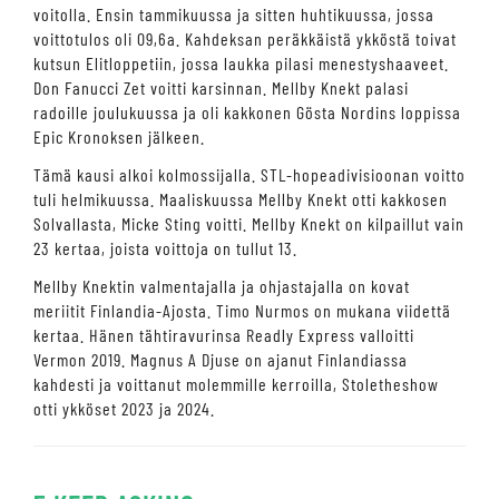
voitolla. Ensin tammikuussa ja sitten huhtikuussa, jossa
voittotulos oli 09,6a. Kahdeksan peräkkäistä ykköstä toivat
kutsun Elitloppetiin, jossa laukka pilasi menestyshaaveet.
Don Fanucci Zet voitti karsinnan. Mellby Knekt palasi
radoille joulukuussa ja oli kakkonen Gösta Nordins loppissa
Epic Kronoksen jälkeen.
Tämä kausi alkoi kolmossijalla. STL-hopeadivisioonan voitto
tuli helmikuussa. Maaliskuussa Mellby Knekt otti kakkosen
Solvallasta, Micke Sting voitti. Mellby Knekt on kilpaillut vain
23 kertaa, joista voittoja on tullut 13.
Mellby Knektin valmentajalla ja ohjastajalla on kovat
meriitit Finlandia-Ajosta. Timo Nurmos on mukana viidettä
kertaa. Hänen tähtiravurinsa Readly Express valloitti
Vermon 2019. Magnus A Djuse on ajanut Finlandiassa
kahdesti ja voittanut molemmille kerroilla, Stoletheshow
otti ykköset 2023 ja 2024.