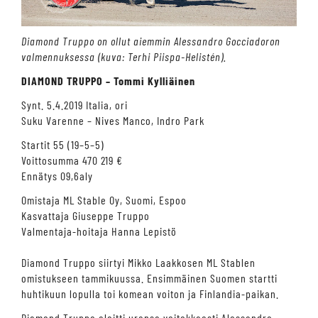
Diamond Truppo on ollut aiemmin Alessandro Gocciadoron
valmennuksessa (kuva: Terhi Piispa-Helistén).
DIAMOND TRUPPO – Tommi Kylliäinen
Synt. 5.4.2019 Italia, ori
Suku Varenne – Nives Manco, Indro Park
Startit 55 (19–5–5)
Voittosumma 470 219 €
Ennätys 09,6aly
Omistaja ML Stable Oy, Suomi, Espoo
Kasvattaja Giuseppe Truppo
Valmentaja-hoitaja Hanna Lepistö
Diamond Truppo siirtyi Mikko Laakkosen ML Stablen
omistukseen tammikuussa. Ensimmäinen Suomen startti
huhtikuun lopulla toi komean voiton ja Finlandia-paikan.
Diamond Truppo aloitti uransa voitokkaasti Alessandro