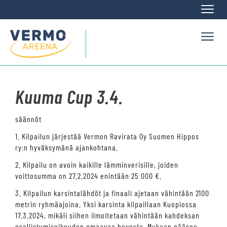
Naviga
Naviga
Kuuma Cup 3.4.
säännöt
1. Kilpailun järjestää Vermon Ravirata Oy Suomen Hippos
ry:n hyväksymänä ajankohtana.
2. Kilpailu on avoin kaikille lämminverisille, joiden
voittosumma on 27.2.2024 enintään 25 000 €.
3. Kilpailun karsintalähdöt ja finaali ajetaan vähintään 2100
metrin ryhmäajoina. Yksi karsinta kilpaillaan Kuopiossa
17.3.2024, mikäli siihen ilmoitetaan vähintään kahdeksan
osallistumisoikeuden omaavaa hevosta. Mukaan pääsee