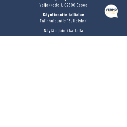
Valjakkotie 1, 02600 Espoo
Käyntiosoite tallialue
Talinhuipuntie 13, Helsinki
Näytä sijainti kartalla
VERMON RAVIRATA OY
Sähköposti
vermo@vermo.fi
Myyntipalvelu
myyntipalvelu@vermo.fi
Tee tarjouspyyntö
SEURAA MEITÄ
Ota meidät seurantaan!