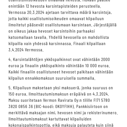
enintään 12 hevosta karsintapisteiden perusteella.
Vermossa 20.3.2024 ajetaan tarvittava määrä karsintoja,
jotta kaikki osallistumisoikeuden omaavat kilpailuun
ilmoitetut pääsevät osallistumaan karsintaan. Järjestäjällä
on oikeus jakaa hevoset karsintoihin parhaaksi
katsomallaan tavalla. Yhdellä hevosella on mahdollista
kilpailla vain yhdessä karsinnassa. Finaali kilpaillaan
3.4.2024 Vermossa.
4. Karsintalähtöjen ykköspalkinnot ovat vähintään 2000
euroa ja finaalin ykköspalkinto vähintään 10 000 euroa.
Kaikki finaaliin osallistuneet hevoset palkitaan vähintään
kilpailun ennakkomaksun suuruisella summalla.
5. Kilpailuun maksetaan yksi maksuerä, jonka suuruus on
150 euroa. Ilmoittautumismaksun eräpäivä on 4.3.2024.
Maksu suoritetaan Vermon Ravirata Oy:n tilille FI71 5780
3820 0856 36 (BIC-koodi: OKOYFIHH). Pankkisiirtoon on
merkittävä maksajan nimi, hevosen nimi ja rekisterinumero.
Ilmoittautumismaksut kartuttavat kilpailuiden
kokonaispalkintopottia, eikä maksuja palauteta kuin siinä