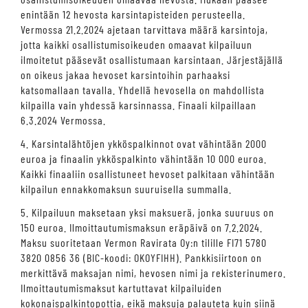
enintään 12 hevosta karsintapisteiden perusteella.
Vermossa 21.2.2024 ajetaan tarvittava määrä karsintoja,
jotta kaikki osallistumisoikeuden omaavat kilpailuun
ilmoitetut pääsevät osallistumaan karsintaan. Järjestäjällä
on oikeus jakaa hevoset karsintoihin parhaaksi
katsomallaan tavalla. Yhdellä hevosella on mahdollista
kilpailla vain yhdessä karsinnassa. Finaali kilpaillaan
6.3.2024 Vermossa.
4. Karsintalähtöjen ykköspalkinnot ovat vähintään 2000
euroa ja finaalin ykköspalkinto vähintään 10 000 euroa.
Kaikki finaaliin osallistuneet hevoset palkitaan vähintään
kilpailun ennakkomaksun suuruisella summalla.
5. Kilpailuun maksetaan yksi maksuerä, jonka suuruus on
150 euroa. Ilmoittautumismaksun eräpäivä on 7.2.2024.
Maksu suoritetaan Vermon Ravirata Oy:n tilille FI71 5780
3820 0856 36 (BIC-koodi: OKOYFIHH). Pankkisiirtoon on
merkittävä maksajan nimi, hevosen nimi ja rekisterinumero.
Ilmoittautumismaksut kartuttavat kilpailuiden
kokonaispalkintopottia, eikä maksuja palauteta kuin siinä