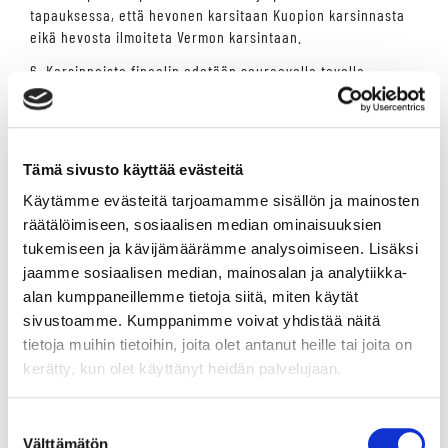
tapauksessa, että hevonen karsitaan Kuopion karsinnasta
eikä hevosta ilmoiteta Vermon karsintaan.
6. Karsinnoista finaalin edetään seuraavalla tavalla
- Mikäli karsintoja järjestetään yksi, kaikki siihen ilmoitetut
hevoset ovat oikeutettuja ilmoittamaan finaaliin.
- Mikäli karsintoja järjestetään kaksi, etenee kuusi parasta
kummastakin finaaliin.
Tämä sivusto käyttää evästeitä
- Mikäli karsintoja järjestetään kolme, etenee neljä parasta
Käytämme evästeitä tarjoamamme sisällön ja mainosten
kustakin finaaliin.
- Mikäli karsintoja järjestetään neljä, etenee kolme parasta
räätälöimiseen, sosiaalisen median ominaisuuksien
kustakin finaaliin.
tukemiseen ja kävijämäärämme analysoimiseen. Lisäksi
- Mikäli karsintoja järjestetään viisi, etenee finaaliin kaksi
jaamme sosiaalisen median, mainosalan ja analytiikka-
parasta kustakin osalähdöstä ja kaksi korkeimmilla
alan kumppaneillemme tietoja siitä, miten käytät
karsintapisteillä karsintaan ilmoitettua kolmanneksi
sivustoamme. Kumppanimme voivat yhdistää näitä
sijoittunutta hevosta. Kuitenkin niin, että
tietoja muihin tietoihin, joita olet antanut heille tai joita on
tasapääjuoksutilanteissa korkeammat karsintasijoitukset
kerätty, kun olet käyttänyt heidän palvelujaan.
ovat etusijalla finaaliin.
- Mikäli karsintoja järjestetään kuusi, etenee kaksi parasta
kustakin karsinnasta finaaliin.
Suostumuksen
Välttämätön
- Mikäli karsintoja järjestetään 7-11, etenevät finaaliin
valinta