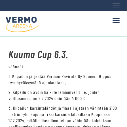
Naviga
Naviga
Kuuma Cup 6.3.
säännöt
1. Kilpailun järjestää Vermon Ravirata Oy Suomen Hippos
ry:n hyväksymänä ajankohtana.
2. Kilpailu on avoin kaikille lämminverisille, joiden
voittosumma on 2.2.2024 enintään 4 000 €.
3. Kilpailun karsintalähdöt ja finaali ajetaan vähintään 2100
metrin ryhmäajoina. Yksi karsinta kilpaillaan Kuopiossa
17.2.2024, mikäli siihen ilmoitetaan vähintään kahdeksan
osallistumisoikeuden omaavaa hevosta. Mukaan pääsee