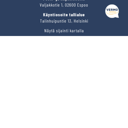
Valjakkotie 1, 02600 Espoo
Käyntiosoite tallialue
Talinhuipuntie 13, Helsinki
Näytä sijainti kartalla
VERMON RAVIRATA OY
Sähköposti
vermo@vermo.fi
Myyntipalvelu
myyntipalvelu@vermo.fi
Tee tarjouspyyntö
SEURAA MEITÄ
Ota meidät seurantaan!