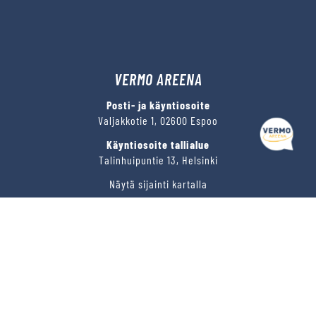
VERMO AREENA
Posti- ja käyntiosoite
Valjakkotie 1, 02600 Espoo
Käyntiosoite tallialue
Talinhuipuntie 13, Helsinki
Näytä sijainti kartalla
VERMON RAVIRATA OY
Sähköposti
vermo@vermo.fi
Myyntipalvelu