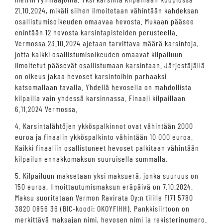
21.10.2024, mikäli siihen ilmoitetaan vähintään kahdeksan
osallistumisoikeuden omaavaa hevosta. Mukaan pääsee
enintään 12 hevosta karsintapisteiden perusteella.
Vermossa 23.10.2024 ajetaan tarvittava määrä karsintoja,
jotta kaikki osallistumisoikeuden omaavat kilpailuun
ilmoitetut pääsevät osallistumaan karsintaan. Järjestäjällä
on oikeus jakaa hevoset karsintoihin parhaaksi
katsomallaan tavalla. Yhdellä hevosella on mahdollista
kilpailla vain yhdessä karsinnassa. Finaali kilpaillaan
6.11.2024 Vermossa.
4. Karsintalähtöjen ykköspalkinnot ovat vähintään 2000
euroa ja finaalin ykköspalkinto vähintään 10 000 euroa.
Kaikki finaaliin osallistuneet hevoset palkitaan vähintään
kilpailun ennakkomaksun suuruisella summalla.
5. Kilpailuun maksetaan yksi maksuerä, jonka suuruus on
150 euroa. Ilmoittautumismaksun eräpäivä on 7.10.2024.
Maksu suoritetaan Vermon Ravirata Oy:n tilille FI71 5780
3820 0856 36 (BIC-koodi: OKOYFIHH). Pankkisiirtoon on
merkittävä maksajan nimi, hevosen nimi ja rekisterinumero.