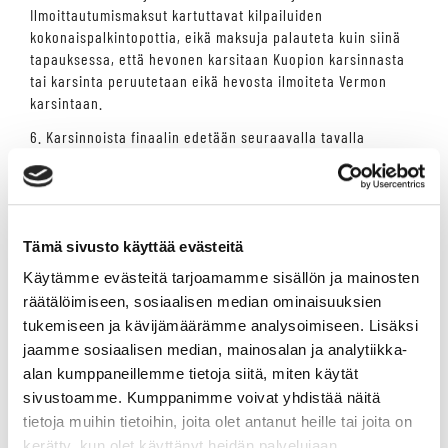
Ilmoittautumismaksut kartuttavat kilpailuiden
kokonaispalkintopottia, eikä maksuja palauteta kuin siinä
tapauksessa, että hevonen karsitaan Kuopion karsinnasta
tai karsinta peruutetaan eikä hevosta ilmoiteta Vermon
karsintaan.
6. Karsinnoista finaalin edetään seuraavalla tavalla
- Mikäli karsintoja järjestetään yksi, kaikki siihen ilmoitetut
hevoset ovat oikeutettuja ilmoittamaan finaaliin.
- Mikäli karsintoja järjestetään kaksi, etenee kuusi parasta
kummastakin finaaliin.
- Mikäli karsintoja järjestetään kolme, etenee neljä parasta
Tämä sivusto käyttää evästeitä
kustakin finaaliin.
Käytämme evästeitä tarjoamamme sisällön ja mainosten
- Mikäli karsintoja järjestetään neljä, etenee kolme parasta
räätälöimiseen, sosiaalisen median ominaisuuksien
kustakin finaaliin.
tukemiseen ja kävijämäärämme analysoimiseen. Lisäksi
- Mikäli karsintoja järjestetään viisi, etenee finaaliin kaksi
jaamme sosiaalisen median, mainosalan ja analytiikka-
parasta kustakin osalähdöstä ja kaksi korkeimmilla
alan kumppaneillemme tietoja siitä, miten käytät
karsintapisteillä karsintaan ilmoitettua kolmanneksi
sivustoamme. Kumppanimme voivat yhdistää näitä
sijoittunutta hevosta. Kuitenkin niin, että
tasapääjuoksutilanteissa korkeammat karsintasijoitukset
tietoja muihin tietoihin, joita olet antanut heille tai joita on
ovat etusijalla finaaliin.
kerätty, kun olet käyttänyt heidän palvelujaan.