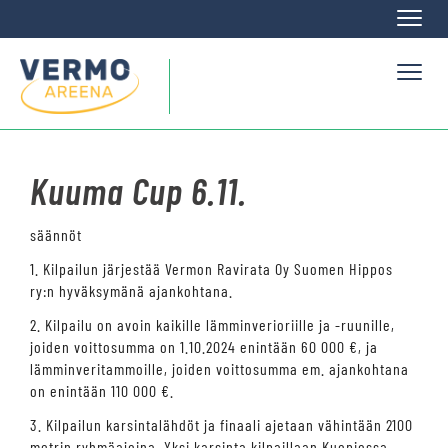
Naviga
Naviga
Kuuma Cup 6.11.
säännöt
1. Kilpailun järjestää Vermon Ravirata Oy Suomen Hippos
ry:n hyväksymänä ajankohtana.
2. Kilpailu on avoin kaikille lämminverioriille ja -ruunille,
joiden voittosumma on 1.10.2024 enintään 60 000 €, ja
lämminveritammoille, joiden voittosumma em. ajankohtana
on enintään 110 000 €.
3. Kilpailun karsintalähdöt ja finaali ajetaan vähintään 2100
metrin ryhmäajoina. Yksi karsinta kilpaillaan Kuopiossa