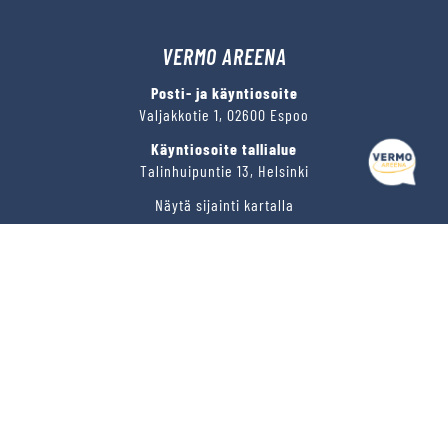
VERMO AREENA
Posti- ja käyntiosoite
Valjakkotie 1, 02600 Espoo
Käyntiosoite tallialue
Talinhuipuntie 13, Helsinki
Näytä sijainti kartalla
VERMON RAVIRATA OY
Sähköposti
vermo@vermo.fi
Myyntipalvelu
myyntipalvelu@vermo.fi
Tee tarjouspyyntö