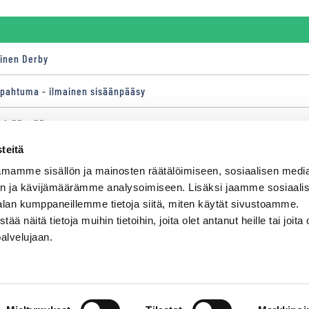
ainen Derby
apahtuma - ilmainen sisäänpääsy
 sisäänpääsy
teitä
jastajien SM - ilmainen sisäänpääsy
mamme sisällön ja mainosten räätälöimiseen, sosiaalisen medi
 sisäänpääsy
n ja kävijämäärämme analysoimiseen. Lisäksi jaamme sosiaali
alan kumppaneillemme tietoja siitä, miten käytät sivustoamme.
näitä tietoja muihin tietoihin, joita olet antanut heille tai joita 
palvelujaan.