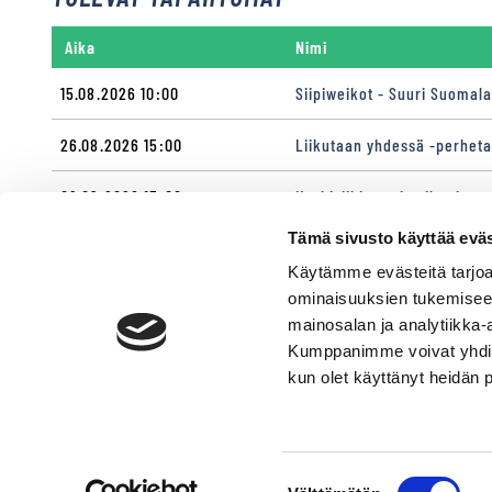
Aika
Nimi
15.08.2026 10:00
Siipiweikot - Suuri Suomal
26.08.2026 15:00
Liikutaan yhdessä -perhet
02.09.2026 15:00
Keskiviikkoravit - ilmainen
Tämä sivusto käyttää eväs
09.09.2026 15:00
Ratsastajaravit & Monté-oh
Käytämme evästeitä tarjoa
16.09.2026 15:00
Keskiviikkoravit - ilmainen
ominaisuuksien tukemisee
mainosalan ja analytiikka-
Kumppanimme voivat yhdistää 
kun olet käyttänyt heidän 
YHTEISTYÖSSÄ
Suostumuksen