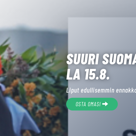
TORITUNNE
KESÄSUNNUN
Konttitori su 9.8.
LUE LISÄÄ