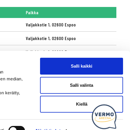
Paikka
Valjakkotie 1, 02600 Espoo
Valjakkotie 1, 02600 Espoo
Valjakkotie 1, 02600 Espoo
Valjakkotie 1, 02600 Espoo
Salli kaikki
an
Valjakkotie 1, 02600 Espoo
sen median,
Salli valinta
on kerätty,
Kysy tapahtumista tai raveista
Kiellä
Mukaan kumppaniksi?