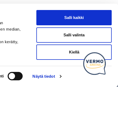
Salli kaikki
an
sen median,
Salli valinta
on kerätty,
SEURAA MEITÄ
Kiellä
Ota meidät seurantaan!
ti
Näytä tiedot