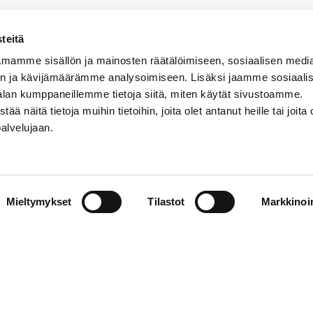
teitä
mamme sisällön ja mainosten räätälöimiseen, sosiaalisen medi
n ja kävijämäärämme analysoimiseen. Lisäksi jaamme sosiaali
alan kumppaneillemme tietoja siitä, miten käytät sivustoamme.
näitä tietoja muihin tietoihin, joita olet antanut heille tai joita 
VERMON RAVIRATA OY
palvelujaan.
Sähköposti
vermo@vermo.fi
Myyntipalvelu
Mieltymykset
Tilastot
Markkinoin
myyntipalvelu@vermo.fi
Tee tarjouspyyntö