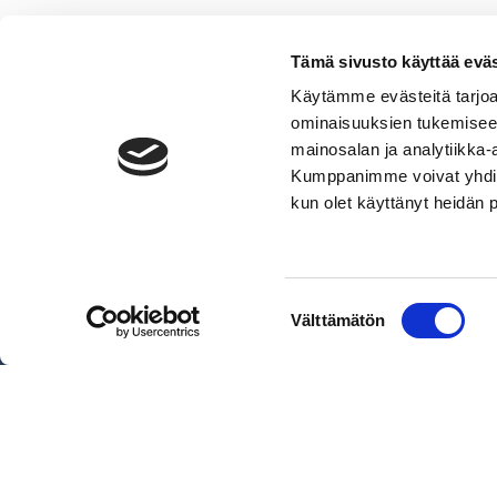
Tämä sivusto käyttää eväs
Käytämme evästeitä tarjoa
ominaisuuksien tukemisee
mainosalan ja analytiikka-
Kumppanimme voivat yhdistää 
VERMO AREENA
kun olet käyttänyt heidän 
Posti- ja käyntiosoite
Valjakkotie 1, 02600 Espoo
Käyntiosoite tallialue
Suostumuksen
Välttämätön
Talinhuipuntie 13, Helsinki
valinta
Näytä sijainti kartalla