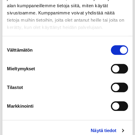
alan kumppaneillemme tietoja siitä, miten käytät
sivustoamme. Kumppanimme voivat yhdistää näitä
tietoja muihin tietoihin, joita olet antanut heille tai joita on
kerätty, kun olet käyttänyt heidän palvelujaan.
Maa (*):
Suomi
Suostumuksen
Välttämätön
Rekisteröidy
valinta
Haluan tilata Vermo uutiskirjeen
Mieltymykset
Olen lukenut
tietosuojaselosteen
ja hyväksyn
henkilötietojeni käsittelyn (*)
Tilastot
(*) Tieto on pakollinen
Markkinointi
Näytä tiedot