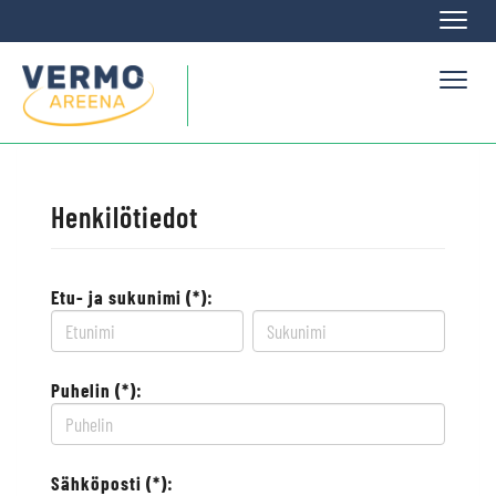
Naviga
Naviga
Henkilötiedot
Etu- ja sukunimi (*):
Puhelin (*):
Sähköposti (*):