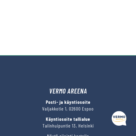
VERMO AREENA
Kysy tapahtumista tai raveista
Posti- ja käyntiosoite
Valjakkotie 1, 02600 Espoo
Käyntiosoite tallialue
Talinhuipuntie 13, Helsinki
Näytä sijainti kartalla