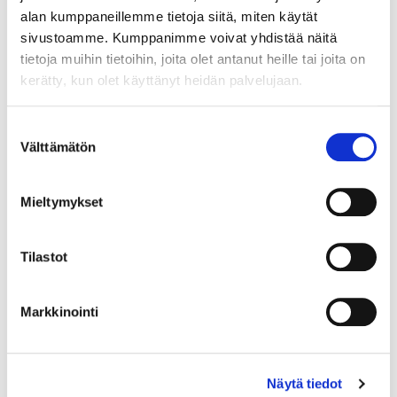
alan kumppaneillemme tietoja siitä, miten käytät
sivustoamme. Kumppanimme voivat yhdistää näitä
tietoja muihin tietoihin, joita olet antanut heille tai joita on
kerätty, kun olet käyttänyt heidän palvelujaan.
Maa (*):
Suomi
Suostumuksen
Välttämätön
Rekisteröidy
valinta
Haluan tilata Vermo uutiskirjeen
Mieltymykset
Olen lukenut
tietosuojaselosteen
ja hyväksyn
henkilötietojeni käsittelyn (*)
Tilastot
(*) Tieto on pakollinen
Markkinointi
Näytä tiedot