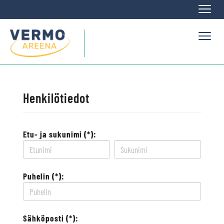
Naviga
Naviga
Henkilötiedot
Etu- ja sukunimi (*):
Puhelin (*):
Sähköposti (*):