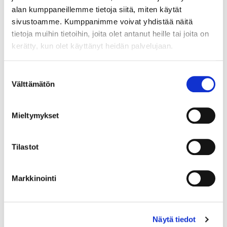
alan kumppaneillemme tietoja siitä, miten käytät
sivustoamme. Kumppanimme voivat yhdistää näitä
tietoja muihin tietoihin, joita olet antanut heille tai joita on
kerätty, kun olet käyttänyt heidän palvelujaan.
Maa (*):
Suomi
Suostumuksen
Välttämätön
Rekisteröidy
valinta
Haluan tilata Vermo uutiskirjeen
Mieltymykset
Olen lukenut
tietosuojaselosteen
ja hyväksyn
henkilötietojeni käsittelyn (*)
Tilastot
(*) Tieto on pakollinen
Markkinointi
Näytä tiedot