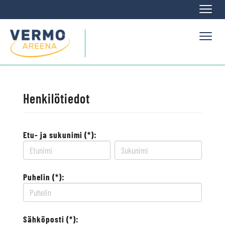
Naviga
Naviga
Henkilötiedot
Etu- ja sukunimi (*):
Puhelin (*):
Sähköposti (*):