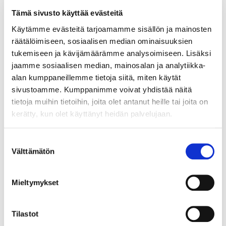
Delphine Goya
Dolce Combo
Tämä sivusto käyttää evästeitä
Drowzee
Käytämme evästeitä tarjoamamme sisällön ja mainosten
Ecarte
räätälöimiseen, sosiaalisen median ominaisuuksien
Eleni
tukemiseen ja kävijämäärämme analysoimiseen. Lisäksi
Estelle Travian
jaamme sosiaalisen median, mainosalan ja analytiikka-
Fifty Cent
alan kumppaneillemme tietoja siitä, miten käytät
Fourcade
sivustoamme. Kumppanimme voivat yhdistää näitä
Full Dynamite
tietoja muihin tietoihin, joita olet antanut heille tai joita on
Gatlin Zet
Gimme Love
kerätty, kun olet käyttänyt heidän palvelujaan.
Gladiator Comery
Go Sweden
Suostumuksen
Grainfield Zeus
Välttämätön
valinta
Herbert Luca
Hurriganes
I Like Speed
Mieltymykset
Ibanez Comery
Image Vice
Ivy Hoss
Tilastot
Jesper Williams