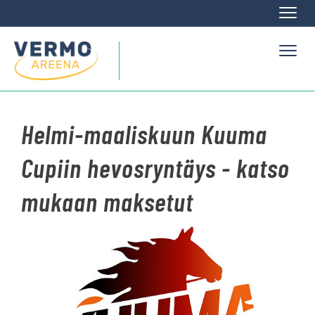
Naviga
Naviga
Helmi-maaliskuun Kuuma
Cupiin hevosryntäys - katso
mukaan maksetut