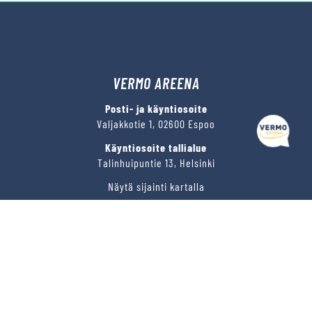
VERMO AREENA
Posti- ja käyntiosoite
Valjakkotie 1, 02600 Espoo
Käyntiosoite tallialue
Talinhuipuntie 13, Helsinki
Näytä sijainti kartalla
VERMON RAVIRATA OY
Sähköposti
vermo@vermo.fi
Myyntipalvelu