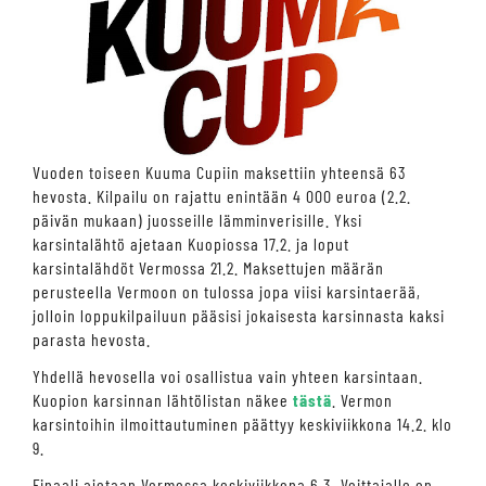
Vuoden toiseen Kuuma Cupiin maksettiin yhteensä 63
hevosta. Kilpailu on rajattu enintään 4 000 euroa (2.2.
päivän mukaan) juosseille lämminverisille. Yksi
karsintalähtö ajetaan Kuopiossa 17.2. ja loput
karsintalähdöt Vermossa 21.2. Maksettujen määrän
perusteella Vermoon on tulossa jopa viisi karsintaerää,
jolloin loppukilpailuun pääsisi jokaisesta karsinnasta kaksi
parasta hevosta.
Yhdellä hevosella voi osallistua vain yhteen karsintaan.
Kuopion karsinnan lähtölistan näkee
tästä
. Vermon
karsintoihin ilmoittautuminen päättyy keskiviikkona 14.2. klo
9.
Finaali ajetaan Vermossa keskiviikkona 6.3. Voittajalle on