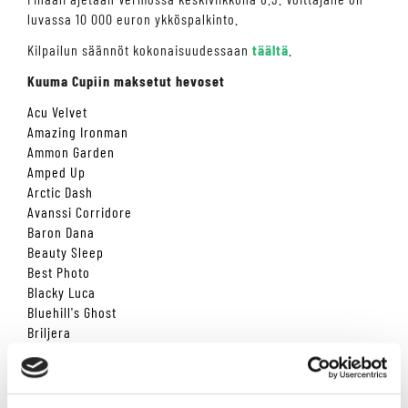
luvassa 10 000 euron ykköspalkinto.
Kilpailun säännöt kokonaisuudessaan
täältä
.
Kuuma Cupiin maksetut hevoset
Acu Velvet
Amazing Ironman
Ammon Garden
Amped Up
Arctic Dash
Avanssi Corridore
Baron Dana
Beauty Sleep
Best Photo
Blacky Luca
Bluehill's Ghost
Briljera
Callela Evelyn
Cereza Negro
Dassler Combo