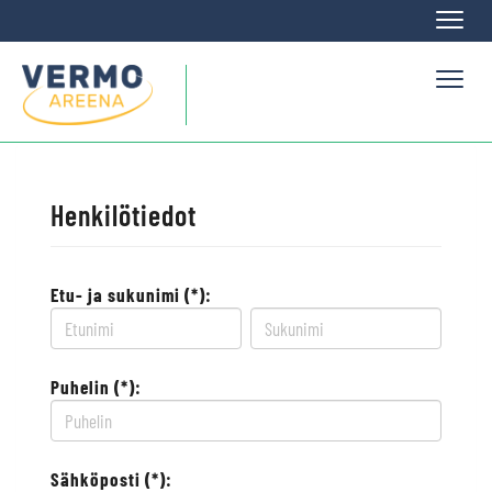
Naviga
Naviga
Henkilötiedot
Etu- ja sukunimi (*):
Puhelin (*):
Sähköposti (*):