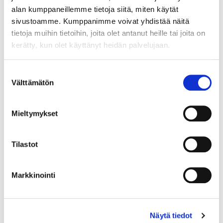
alan kumppaneillemme tietoja siitä, miten käytät
sivustoamme. Kumppanimme voivat yhdistää näitä
tietoja muihin tietoihin, joita olet antanut heille tai joita on
kerätty, kun olet käyttänyt heidän palvelujaan.
Maa (*):
Suomi
Suostumuksen
Välttämätön
Rekisteröidy
valinta
Haluan tilata Vermo uutiskirjeen
Mieltymykset
Olen lukenut
tietosuojaselosteen
ja hyväksyn
henkilötietojeni käsittelyn (*)
Tilastot
(*) Tieto on pakollinen
Markkinointi
Näytä tiedot