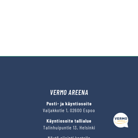
VERMO AREENA
Kysy tapahtumista tai raveista
Posti- ja käyntiosoite
Valjakkotie 1, 02600 Espoo
Käyntiosoite tallialue
Talinhuipuntie 13, Helsinki
Näytä sijainti kartalla