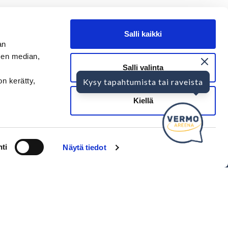
Salli kaikki
an
sen median,
Salli valinta
on kerätty,
Kysy tapahtumista tai raveista
SEURAA MEITÄ
Kiellä
Ota meidät seurantaan!
ti
Näytä tiedot