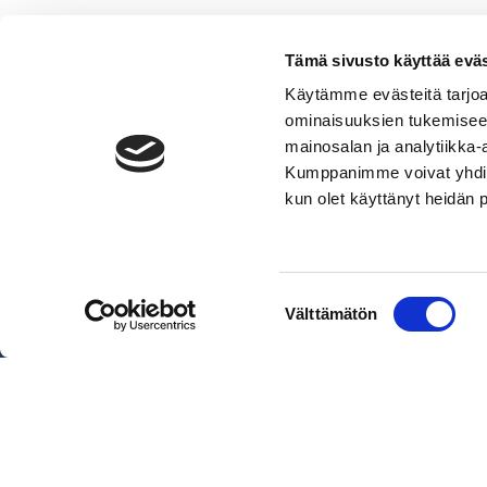
Tämä sivusto käyttää eväs
Käytämme evästeitä tarjoa
ominaisuuksien tukemisee
mainosalan ja analytiikka-
Kumppanimme voivat yhdistää 
VERMO AREENA
kun olet käyttänyt heidän 
Posti- ja käyntiosoite
Valjakkotie 1, 02600 Espoo
Käyntiosoite tallialue
Suostumuksen
Välttämätön
Talinhuipuntie 13, Helsinki
valinta
Näytä sijainti kartalla