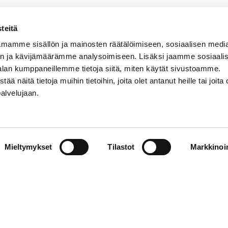
teitä
mamme sisällön ja mainosten räätälöimiseen, sosiaalisen medi
n ja kävijämäärämme analysoimiseen. Lisäksi jaamme sosiaali
alan kumppaneillemme tietoja siitä, miten käytät sivustoamme.
näitä tietoja muihin tietoihin, joita olet antanut heille tai joita 
VERMON RAVIRATA OY
palvelujaan.
Sähköposti
vermo@vermo.fi
Myyntipalvelu
Mieltymykset
Tilastot
Markkinoin
myyntipalvelu@vermo.fi
Tee tarjouspyyntö