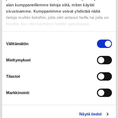
alan kumppaneillemme tietoja siitä, miten käytät
sivustoamme. Kumppanimme voivat yhdistää näitä
tietoja muihin tietoihin, joita olet antanut heille tai joita on
kerätty, kun olet käyttänyt heidän palvelujaan.
Maa (*):
Suomi
Suostumuksen
Välttämätön
Rekisteröidy
valinta
Haluan tilata Vermo uutiskirjeen
Mieltymykset
Olen lukenut
tietosuojaselosteen
ja hyväksyn
henkilötietojeni käsittelyn (*)
Tilastot
(*) Tieto on pakollinen
Markkinointi
Näytä tiedot