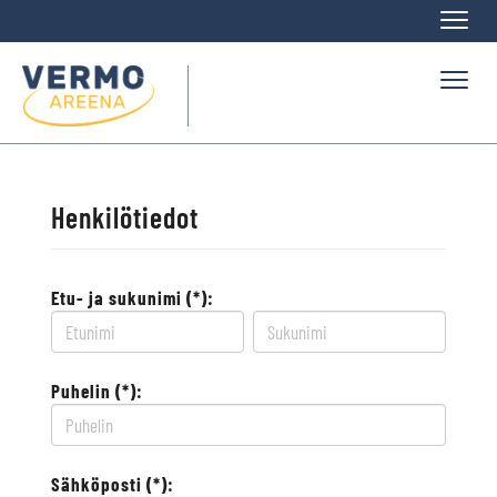
Naviga
Naviga
Henkilötiedot
Etu- ja sukunimi (*):
Puhelin (*):
Sähköposti (*):