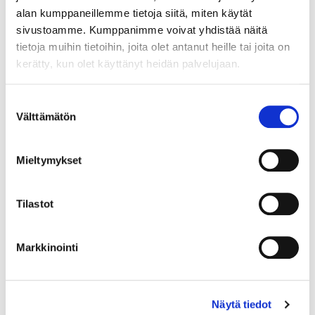
alan kumppaneillemme tietoja siitä, miten käytät
sivustoamme. Kumppanimme voivat yhdistää näitä
tietoja muihin tietoihin, joita olet antanut heille tai joita on
kerätty, kun olet käyttänyt heidän palvelujaan.
Maa (*):
Suomi
Suostumuksen
Välttämätön
Rekisteröidy
valinta
Haluan tilata Vermo uutiskirjeen
Mieltymykset
Olen lukenut
tietosuojaselosteen
ja hyväksyn
henkilötietojeni käsittelyn (*)
Tilastot
(*) Tieto on pakollinen
Markkinointi
Näytä tiedot