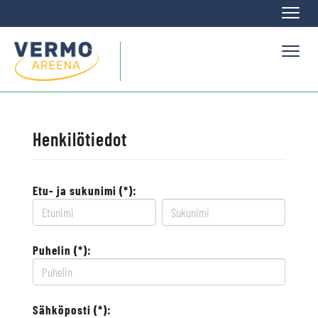
Naviga
Naviga
Henkilötiedot
Etu- ja sukunimi (*):
Puhelin (*):
Sähköposti (*):