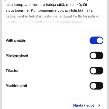
alan kumppaneillemme tietoja siitä, miten käytät
sivustoamme. Kumppanimme voivat yhdistää näitä
tietoja muihin tietoihin, joita olet antanut heille tai joita on
kerätty, kun olet käyttänyt heidän palvelujaan.
Maa (*):
Suomi
Suostumuksen
Välttämätön
Rekisteröidy
valinta
Haluan tilata Vermo uutiskirjeen
Mieltymykset
Olen lukenut
tietosuojaselosteen
ja hyväksyn
henkilötietojeni käsittelyn (*)
Tilastot
(*) Tieto on pakollinen
Markkinointi
Näytä tiedot