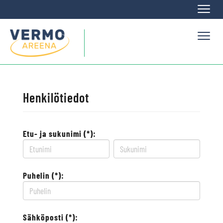
Naviga
Naviga
Henkilötiedot
Etu- ja sukunimi (*):
Puhelin (*):
Sähköposti (*):