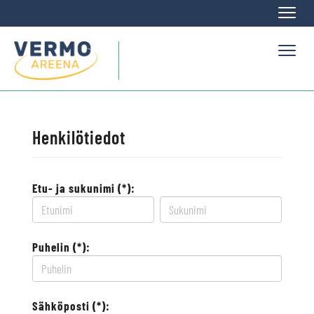
Naviga
Naviga
Henkilötiedot
Etu- ja sukunimi (*):
Puhelin (*):
Sähköposti (*):