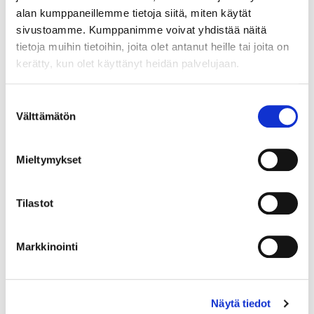
alan kumppaneillemme tietoja siitä, miten käytät
sivustoamme. Kumppanimme voivat yhdistää näitä
tietoja muihin tietoihin, joita olet antanut heille tai joita on
kerätty, kun olet käyttänyt heidän palvelujaan.
Maa (*):
Suomi
Suostumuksen
Välttämätön
Rekisteröidy
valinta
Haluan tilata Vermo uutiskirjeen
Mieltymykset
Olen lukenut
tietosuojaselosteen
ja hyväksyn
henkilötietojeni käsittelyn (*)
Tilastot
(*) Tieto on pakollinen
Markkinointi
Näytä tiedot