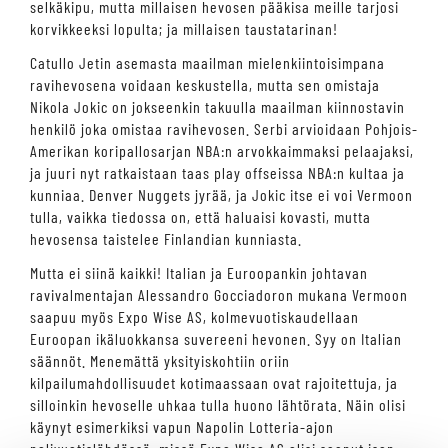
selkäkipu, mutta millaisen hevosen pääkisa meille tarjosi
korvikkeeksi lopulta; ja millaisen taustatarinan!
Catullo Jetin asemasta maailman mielenkiintoisimpana
ravihevosena voidaan keskustella, mutta sen omistaja
Nikola Jokic on jokseenkin takuulla maailman kiinnostavin
henkilö joka omistaa ravihevosen. Serbi arvioidaan Pohjois-
Amerikan koripallosarjan NBA:n arvokkaimmaksi pelaajaksi,
ja juuri nyt ratkaistaan taas play offseissa NBA:n kultaa ja
kunniaa. Denver Nuggets jyrää, ja Jokic itse ei voi Vermoon
tulla, vaikka tiedossa on, että haluaisi kovasti, mutta
hevosensa taistelee Finlandian kunniasta.
Mutta ei siinä kaikki! Italian ja Euroopankin johtavan
ravivalmentajan Alessandro Gocciadoron mukana Vermoon
saapuu myös Expo Wise AS, kolmevuotiskaudellaan
Euroopan ikäluokkansa suvereeni hevonen. Syy on Italian
säännöt. Menemättä yksityiskohtiin oriin
kilpailumahdollisuudet kotimaassaan ovat rajoitettuja, ja
silloinkin hevoselle uhkaa tulla huono lähtörata. Näin olisi
käynyt esimerkiksi vapun Napolin Lotteria-ajon