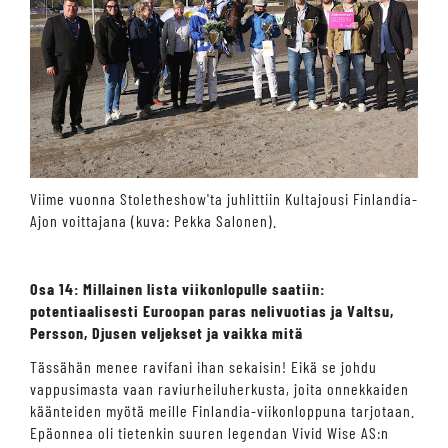
Viime vuonna Stoletheshow'ta juhlittiin Kultajousi Finlandia-
Ajon voittajana (kuva: Pekka Salonen).
Osa 14: Millainen lista viikonlopulle saatiin:
potentiaalisesti Euroopan paras nelivuotias ja Valtsu,
Persson, Djusen veljekset ja vaikka mitä
Tässähän menee ravifani ihan sekaisin! Eikä se johdu
vappusimasta vaan raviurheiluherkusta, joita onnekkaiden
käänteiden myötä meille Finlandia-viikonloppuna tarjotaan.
Epäonnea oli tietenkin suuren legendan Vivid Wise AS:n