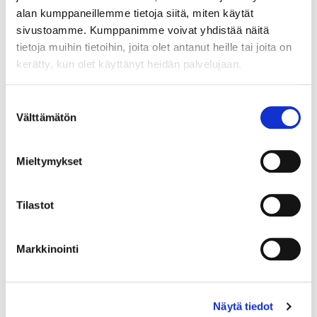
alan kumppaneillemme tietoja siitä, miten käytät
sivustoamme. Kumppanimme voivat yhdistää näitä
tietoja muihin tietoihin, joita olet antanut heille tai joita on
kerätty, kun olet käyttänyt heidän palvelujaan.
Maa (*):
Suomi
Suostumuksen
Välttämätön
Rekisteröidy
valinta
Haluan tilata Vermo uutiskirjeen
Mieltymykset
Olen lukenut
tietosuojaselosteen
ja hyväksyn
henkilötietojeni käsittelyn (*)
Tilastot
(*) Tieto on pakollinen
Markkinointi
Näytä tiedot