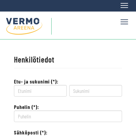
Naviga
Naviga
Henkilötiedot
Etu- ja sukunimi (*):
Puhelin (*):
Sähköposti (*):