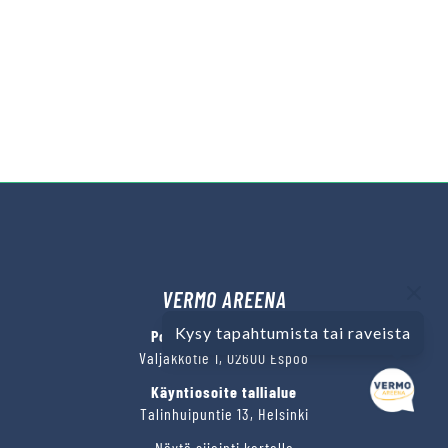
VERMO AREENA
Kysy tapahtumista tai raveista
Posti- ja käyntiosoite
Valjakkotie 1, 02600 Espoo
Käyntiosoite tallialue
Talinhuipuntie 13, Helsinki
Näytä sijainti kartalla