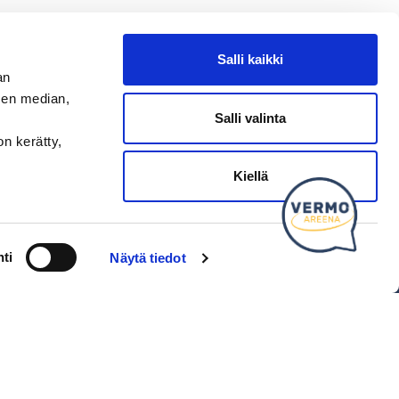
Salli kaikki
an
sen median,
Salli valinta
on kerätty,
SEURAA MEITÄ
Kiellä
Ota meidät seurantaan!
ti
Näytä tiedot