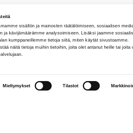
teitä
mamme sisällön ja mainosten räätälöimiseen, sosiaalisen medi
n ja kävijämäärämme analysoimiseen. Lisäksi jaamme sosiaali
alan kumppaneillemme tietoja siitä, miten käytät sivustoamme.
näitä tietoja muihin tietoihin, joita olet antanut heille tai joita 
VERMON RAVIRATA OY
palvelujaan.
Sähköposti
vermo@vermo.fi
Myyntipalvelu
Mieltymykset
Tilastot
Markkinoin
myyntipalvelu@vermo.fi
Tee tarjouspyyntö