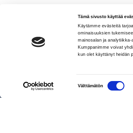
Tämä sivusto käyttää eväs
Käytämme evästeitä tarjoa
ominaisuuksien tukemisee
mainosalan ja analytiikka-
Kumppanimme voivat yhdistää 
VERMO AREENA
kun olet käyttänyt heidän 
Posti- ja käyntiosoite
Valjakkotie 1, 02600 Espoo
Käyntiosoite tallialue
Suostumuksen
Välttämätön
Talinhuipuntie 13, Helsinki
valinta
Näytä sijainti kartalla