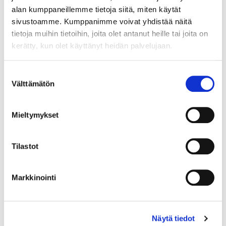
alan kumppaneillemme tietoja siitä, miten käytät
sivustoamme. Kumppanimme voivat yhdistää näitä
tietoja muihin tietoihin, joita olet antanut heille tai joita on
kerätty, kun olet käyttänyt heidän palvelujaan.
Maa (*):
Suomi
Suostumuksen
Välttämätön
Rekisteröidy
valinta
Haluan tilata Vermo uutiskirjeen
Mieltymykset
Olen lukenut
tietosuojaselosteen
ja hyväksyn
henkilötietojeni käsittelyn (*)
Tilastot
(*) Tieto on pakollinen
Markkinointi
Näytä tiedot