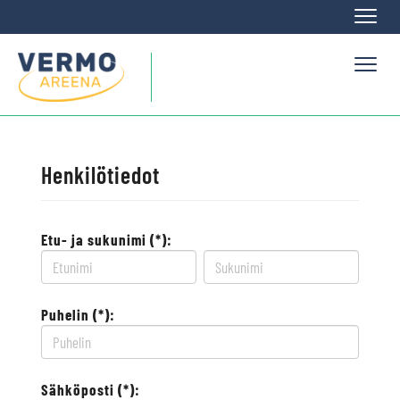
Naviga
Naviga
Henkilötiedot
Etu- ja sukunimi (*):
Puhelin (*):
Sähköposti (*):