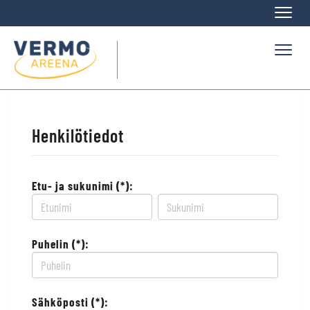
Naviga
Naviga
Henkilötiedot
Etu- ja sukunimi (*):
Puhelin (*):
Sähköposti (*):