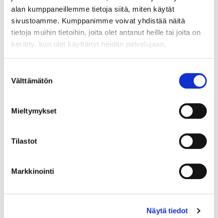
alan kumppaneillemme tietoja siitä, miten käytät
sivustoamme. Kumppanimme voivat yhdistää näitä
tietoja muihin tietoihin, joita olet antanut heille tai joita on
kerätty, kun olet käyttänyt heidän palvelujaan.
Maa (*):
Suomi
Suostumuksen
Välttämätön
Rekisteröidy
valinta
Haluan tilata Vermo uutiskirjeen
Mieltymykset
Olen lukenut
tietosuojaselosteen
ja hyväksyn
henkilötietojeni käsittelyn (*)
Tilastot
(*) Tieto on pakollinen
Markkinointi
Näytä tiedot