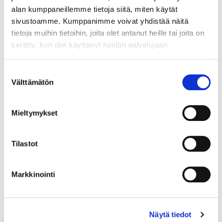
alan kumppaneillemme tietoja siitä, miten käytät
sivustoamme. Kumppanimme voivat yhdistää näitä
tietoja muihin tietoihin, joita olet antanut heille tai joita on
kerätty, kun olet käyttänyt heidän palvelujaan.
Maa (*):
Suomi
Suostumuksen
Välttämätön
Rekisteröidy
valinta
Haluan tilata Vermo uutiskirjeen
Mieltymykset
Olen lukenut
tietosuojaselosteen
ja hyväksyn
henkilötietojeni käsittelyn (*)
Tilastot
(*) Tieto on pakollinen
Markkinointi
Näytä tiedot