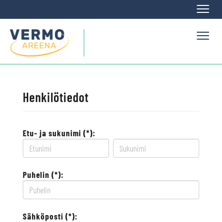
Naviga
Naviga
Henkilötiedot
Etu- ja sukunimi (*):
Puhelin (*):
Sähköposti (*):