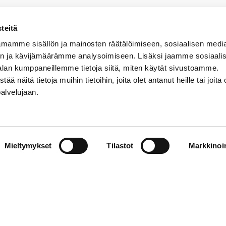
teitä
mamme sisällön ja mainosten räätälöimiseen, sosiaalisen medi
n ja kävijämäärämme analysoimiseen. Lisäksi jaamme sosiaali
alan kumppaneillemme tietoja siitä, miten käytät sivustoamme.
näitä tietoja muihin tietoihin, joita olet antanut heille tai joita 
VERMON RAVIRATA OY
palvelujaan.
Sähköposti
vermo@vermo.fi
Myyntipalvelu
Mieltymykset
Tilastot
Markkinoin
myyntipalvelu@vermo.fi
Tee tarjouspyyntö