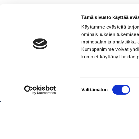
Tämä sivusto käyttää eväs
Käytämme evästeitä tarjoa
ominaisuuksien tukemisee
mainosalan ja analytiikka-
Kumppanimme voivat yhdistää 
VERMO AREENA
kun olet käyttänyt heidän 
Posti- ja käyntiosoite
Valjakkotie 1, 02600 Espoo
Käyntiosoite tallialue
Suostumuksen
Välttämätön
Talinhuipuntie 13, Helsinki
valinta
Näytä sijainti kartalla