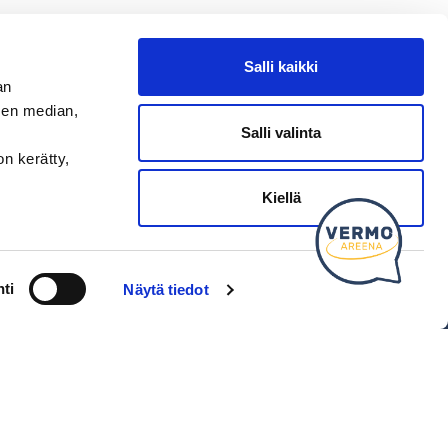
Salli kaikki
an
sen median,
Salli valinta
on kerätty,
Kysy tapahtumista tai raveista
SEURAA MEITÄ
Kiellä
Ota meidät seurantaan!
ti
Näytä tiedot